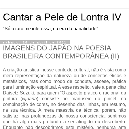
Cantar a Pele de Lontra IV
"Só o raro me interessa, na era da banalidade"
sábado, 16 de abril de 2011
IMAGENS DO JAPÃO NA POESIA
BRASILEIRA CONTEMPORÂNEA (II)
A criação artística, nesse contexto cultural, não é vista como
mera representação da natureza ou de conceitos éticos e
metafísicos, mas como modo de conduta, ascese, prática
para iluminação espiritual. A esse respeito, vale a pena citar
Daisetz Suzuki, para quem “O aspecto prático e racional da
pintura (
vijnana
) consiste no manuseio do pincel, na
combinação de cores, no desenho das linhas, em resumo,
na sua técnica. A mera maestria da técnica, porém, não
satisfaz; nas profundezas de nossa consciência, sentimos
que há algo mais profundo a ser atingido ou descoberto.
Enquanto não descobrirmos este mistério, nenhuma arte