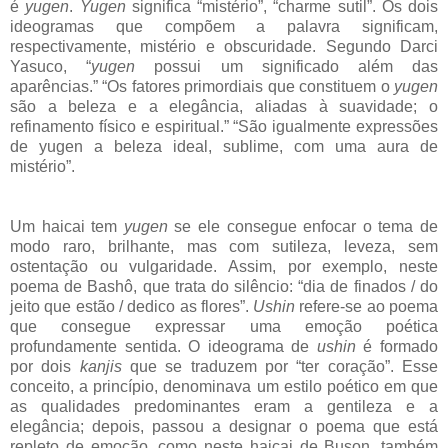
é
yugen
.
Yugen
significa “mistério”, “charme sutil”. Os dois
ideogramas que compõem a palavra significam,
respectivamente, mistério e obscuridade. Segundo Darci
Yasuco, “
yugen
possui um significado além das
aparências.” “Os fatores primordiais que constituem o
yugen
são a beleza e a elegância, aliadas à suavidade; o
refinamento físico e espiritual.” “São igualmente expressões
de yugen a beleza ideal, sublime, com uma aura de
mistério”.
Um haicai tem
yugen
se ele consegue enfocar o tema de
modo raro, brilhante, mas com sutileza, leveza, sem
ostentação ou vulgaridade. Assim, por exemplo, neste
poema de Bashô, que trata do silêncio: “dia de finados / do
jeito que estão / dedico as flores”.
Ushin
refere-se ao poema
que consegue expressar uma emoção poética
profundamente sentida. O ideograma de
ushin
é formado
por dois
kanjis
que se traduzem por “ter coração”. Esse
conceito, a princípio, denominava um estilo poético em que
as qualidades predominantes eram a gentileza e a
elegância; depois, passou a designar o poema que está
repleto de emoção, como neste haicai de Buson, também