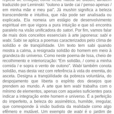
traduzido por Leminski: “outono a tarde cai / penso apenas /
em minha mãe e meu pai”. Já
mushin
significa a beleza
transcendente e intuitiva, que não pode ser analisada ou
explicada. Ela nomeia um estágio de desenvolvimento
espiritual em que vigora a pura intuição e que só encontra
paralelo na visão unificadora do
satori
. Por fim, vamos falar
de mais dois conceitos essenciais à arte japonesa:
sabi
e
wabi
. Sabi se aplica a poemas caracterizados pelo clima de
solidão e de tranqüilidade. Um texto tem sabi quando
mostra a calma, a resignada solidão do homem em meio à
grandeza do universo. Como neste poema de Issa, cheio de
recolhimento e interiorização: “Em solidão, / como a minha
comida / e sopra o vento de outono”.
Wabi
também conota
solidão, mas desta vez com referência à vida do eremita, do
asceta. Designa a tranqüilidade da pobreza voluntária, do
despojamento que liberta o espírito dos desejos que
prendem ao mundo. A arte que tem
wabi
trabalha com o
mínimo de elementos, apenas com aqueles suficientes para
indicar a integração entre homem e universo. É a perfeição
do imperfeito, a beleza do assimétrico, humilde, irregular,
que corresponde à visão budista da realidade como algo
efêmero e mutável. Um exemplo de
wabi
é o jardim de