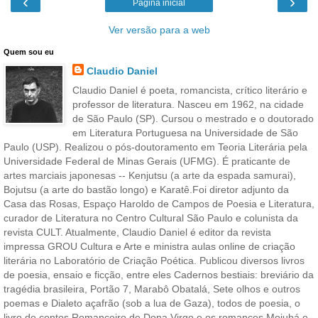
‹
›
Página inicial
Ver versão para a web
Quem sou eu
Claudio Daniel
Claudio Daniel é poeta, romancista, crítico literário e
professor de literatura. Nasceu em 1962, na cidade
de São Paulo (SP). Cursou o mestrado e o doutorado
em Literatura Portuguesa na Universidade de São
Paulo (USP). Realizou o pós-doutoramento em Teoria Literária pela
Universidade Federal de Minas Gerais (UFMG). É praticante de
artes marciais japonesas -- Kenjutsu (a arte da espada samurai),
Bojutsu (a arte do bastão longo) e Karatê.Foi diretor adjunto da
Casa das Rosas, Espaço Haroldo de Campos de Poesia e Literatura,
curador de Literatura no Centro Cultural São Paulo e colunista da
revista CULT. Atualmente, Claudio Daniel é editor da revista
impressa GROU Cultura e Arte e ministra aulas online de criação
literária no Laboratório de Criação Poética. Publicou diversos livros
de poesia, ensaio e ficção, entre eles Cadernos bestiais: breviário da
tragédia brasileira, Portão 7, Marabô Obatalá, Sete olhos e outros
poemas e Dialeto açafrão (sob a lua de Gaza), todos de poesia, o
livro de contos Romanceiro de Dona Virgo e os romances Mojubá e